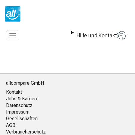
Z
u
m
I
n
Hilfe und Kontakt
h
Navigation
a
anzeigen
l
t
s
p
r
i
allcompare GmbH
n
Kontakt
g
Jobs & Karriere
e
Datenschutz
n
Impressum
Gesellschaften
AGB
Verbraucherschutz