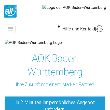
Z
u
m
I
n
Hilfe und Kontakt
h
Navigation
a
anzeigen
l
t
s
AOK Baden
p
r
i
Württemberg
n
g
e
Ihre Zukunft mit einem starken Partner!
n
In 2 Minuten Ihr persönliches Angebot
anfordern.