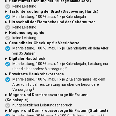
Selbstunter­suchung der Brust (MammaCare)
keine Leistung
Tast­unter­suchung der Brust (Discovering Hands)
Mehrleistung, 100 %, max. 1 x je Kalenderjahr
Ultraschall der Eierstöcke und der Gebärmutter
keine Leistung
Hodensono­graphie
keine Leistung
Gesundheits-Check-up für Versicherte
Mehrleistung, 100 %, max. 1 x je Kalenderjahr, ab dem Alter
von 35 Jahren
Digitaler Hautcheck
Mehrleistung, 100 %, max. 1 x je Kalenderjahr, Leistung nur
2
über die besondere Versorgung
Erweiterte Hautkrebsvorsorge
Mehrleistung, 100 %, max. 1 x je 2 Kalenderjahre, ab dem
Alter von 15 Jahren, Leistung nur über die besondere
3
Versorgung
Magen- und Darmkrebsvorsorge für Frauen
(Koloskopie)
nur gesetzlicher Leistungsanspruch
Magen- und Darmkrebsvorsorge für Frauen (Stuhltest)
Mehrleistung, 70 %, max. 1 x 100 € je Kalenderjahr, ab 35