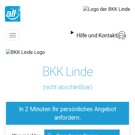
Z
u
m
I
n
Hilfe und Kontakt
h
Navigation
a
anzeigen
l
t
s
BKK Linde
p
r
i
(nicht abschließbar)
n
g
e
In 2 Minuten Ihr persönliches Angebot
n
anfordern.