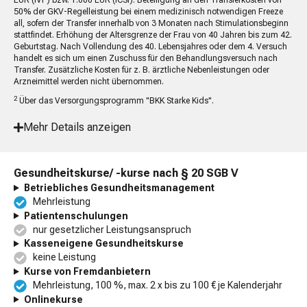
EUR (IVF) bzw. 1.000 EUR (ICSI). Beteiligung an den Transferkosten von
50% der GKV-Regelleistung bei einem medizinisch notwendigen Freeze
all, sofern der Transfer innerhalb von 3 Monaten nach Stimulationsbeginn
stattfindet. Erhöhung der Altersgrenze der Frau von 40 Jahren bis zum 42.
Geburtstag. Nach Vollendung des 40. Lebensjahres oder dem 4. Versuch
handelt es sich um einen Zuschuss für den Behandlungsversuch nach
Transfer. Zusätzliche Kosten für z. B. ärztliche Nebenleistungen oder
Arzneimittel werden nicht übernommen.
2
Über das Versorgungsprogramm "BKK Starke Kids".
Mehr Details anzeigen
Gesundheitskurse/ -kurse nach § 20 SGB V
Betriebliches Gesundheitsmanagement
Mehrleistung
Patientenschulungen
nur gesetzlicher Leistungsanspruch
Kasseneigene Gesundheitskurse
keine Leistung
Kurse von Fremdanbietern
Mehrleistung, 100 %, max. 2 x bis zu 100 € je Kalenderjahr
Onlinekurse