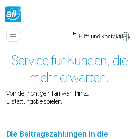
Z
u
m
I
n
Hilfe und Kontakt
h
Navigation
a
anzeigen
l
Service für Kunden, die
t
s
p
mehr erwarten.
r
i
n
Von der richtigen Tarifwahl hin zu
g
Erstattungsbeispielen.
e
n
Die Beitragszahlungen in die