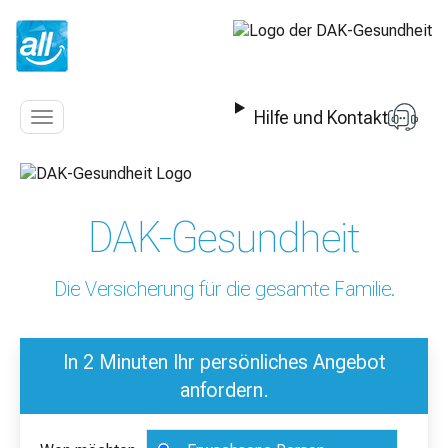
Z
u
m
I
n
Hilfe und Kontakt
h
Navigation
a
anzeigen
l
t
s
DAK-Gesundheit
p
r
i
Die Versicherung für die gesamte Familie.
n
g
e
In 2 Minuten Ihr persönliches Angebot
n
anfordern.