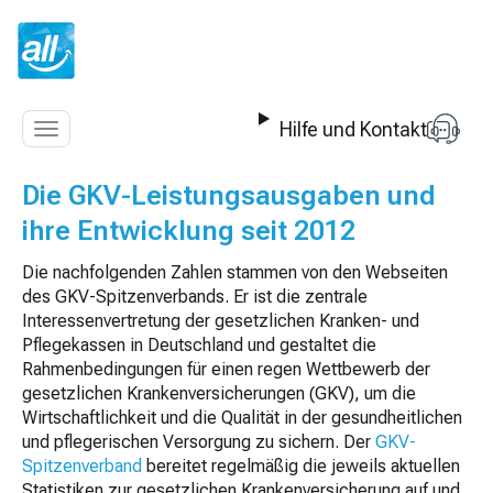
Z
u
m
I
n
Hilfe und Kontakt
h
Navigation
a
anzeigen
l
Die GKV-Leistungsausgaben und
t
ihre Entwicklung seit 2012
s
p
Die nachfolgenden Zahlen stammen von den Webseiten
r
des GKV-Spitzenverbands. Er ist die zentrale
i
Interessenvertretung der gesetzlichen Kranken- und
n
Pflegekassen in Deutschland und gestaltet die
g
Rahmenbedingungen für einen regen Wettbewerb der
e
gesetzlichen Krankenversicherungen (GKV), um die
n
Wirtschaftlichkeit und die Qualität in der gesundheitlichen
und pflegerischen Versorgung zu sichern. Der
GKV-
Spitzenverband
bereitet regelmäßig die jeweils aktuellen
Statistiken zur gesetzlichen Krankenversicherung auf und